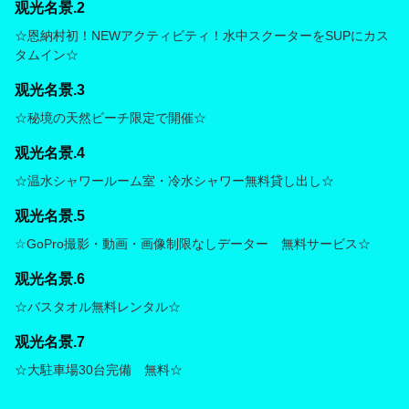
观光名景.2
☆恩納村初！NEWアクティビティ！水中スクーターをSUPにカス
タムイン☆
观光名景.3
☆秘境の天然ビーチ限定で開催☆
观光名景.4
☆温水シャワールーム室・冷水シャワー無料貸し出し☆
观光名景.5
☆GoPro撮影・動画・画像制限なしデーター 無料サービス☆
观光名景.6
☆バスタオル無料レンタル☆
观光名景.7
☆大駐車場30台完備 無料☆