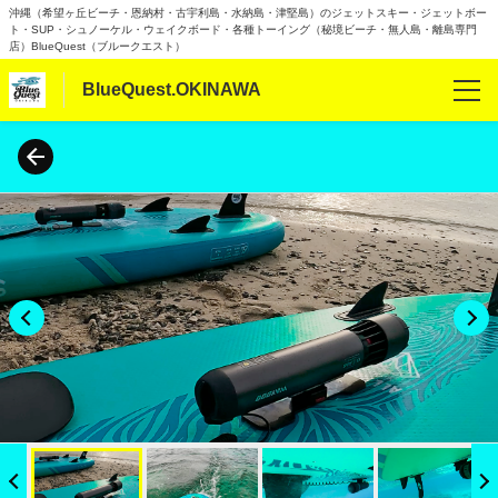
沖縄（希望ヶ丘ビーチ・恩納村・古宇利島・水納島・津堅島）のジェットスキー・ジェットボー
ト・SUP・シュノーケル・ウェイクボード・各種トーイング（秘境ビーチ・無人島・離島専門
店）BlueQuest（ブルークエスト）
BlueQuest.OKINAWA
确认预订
语言
日本語
English
한국어
简体中文
详情