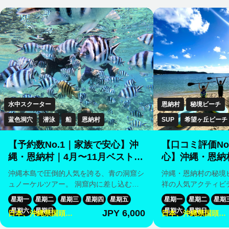
水中スクーター
恩納村
秘境ビーチ
蓝色洞穴
潜泳
船
恩納村
SUP
希望ヶ丘ビーチ
【予約数No.1｜家族で安心】沖
【口コミ評価No
縄・恩納村｜4月〜11月ベストシ
心】沖縄・恩納村
ーズン 青の洞窟ボートシュノー
ストシーズン S
沖縄本島で圧倒的人気を誇る、青の洞窟シ
沖縄・恩納村の秘境
ケル｜高確率で青の洞窟へご案
丘ビーチ・名嘉
ュノーケルツアー。 洞窟内に差し込む太
祥の人気アクティビ
内｜初心者参加率90%以上｜餌
初心者参加率9
陽の光が、海底の白砂に反射し、 水面一
プ）」を体験してみません
星期一
星期二
星期三
星期四
星期五
星期一
星期二
星期
付け体験・写真＆タオル無料
OK（温水・冷
面が幻想的な“青”に輝く奇跡の空間。 時間
境SUPプランは、 ・透明度抜群のエメラ
星期六
星期日
星期六
星期日
JPY 6,000
日本、沖縄県国頭郡
日本、沖縄県国頭郡
や光の角度によって変化する青色は、 そ
ルドグリーンの海 
タオル無料）｜
恩納村Maeda, 真栄
恩納村名嘉真 希望
の日、その瞬間にしか見られない特別な景
境ビーチ ・高級リ