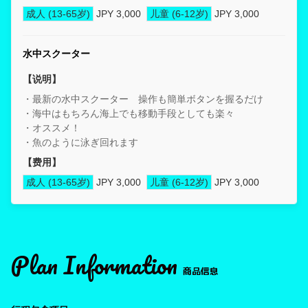
成人 (13-65岁)
JPY 3,000
儿童 (6-12岁)
JPY 3,000
水中スクーター
【说明】
・最新の水中スクーター 操作も簡単ボタンを握るだけ
・海中はもちろん海上でも移動手段としても楽々
・オススメ！
・魚のように泳ぎ回れます
【费用】
成人 (13-65岁)
JPY 3,000
儿童 (6-12岁)
JPY 3,000
Plan Information
商品信息