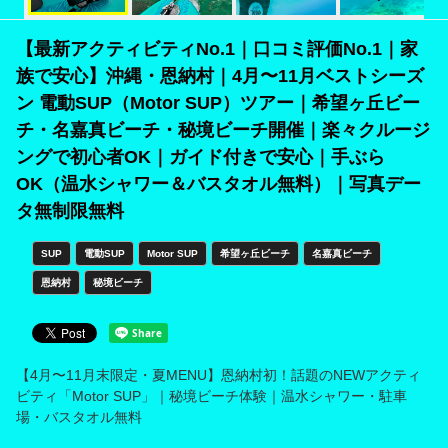
公司介绍
【最新アクティビティNo.1｜口コミ評価No.1｜家
族で安心】沖縄・恩納村｜4月〜11月ベストシーズ
常见问题
ン 電動SUP（Motor SUP）ツアー｜希望ヶ丘ビー
新型冠状病毒政策
チ・名嘉真ビーチ・秘境ビーチ開催｜楽々クルージ
ングで初心者OK｜ガイド付きで安心｜手ぶら
OK（温水シャワー＆バスタオル無料）｜写真デー
タ無制限無料
SUP
電動SUP
Motor SUP
希望ヶ丘ビーチ
名嘉真ビーチ
恩納村
秘境ビーチ
【4月〜11月末限定・夏MENU】恩納村初！話題のNEWアクティ
ビティ「Motor SUP」｜秘境ビーチ体験｜温水シャワー・駐車
場・バスタオル無料