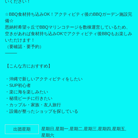
いください！
☆BBQ食材持ち込みOK！アクティビティ後のBBQガーデン施設完
備☆
恩納村希望ヶ丘でBBQマリンコテージを数棟運営しているため、
空きがあれば食材持ち込みOKでアクティビティ後BBQもお楽しみ
いただけます！
（要確認・要予約）
⸻
【こんな方におすすめ】
・沖縄で新しいアクティビティをしたい
・SUP初心者
・楽に海を楽しみたい
・秘境ビーチに行きたい
・カップル・家族・友人旅行
・設備が整ったショップを探している
星期日,星期一,星期二,星期三,星期四,星期五,
出团星期
星期六