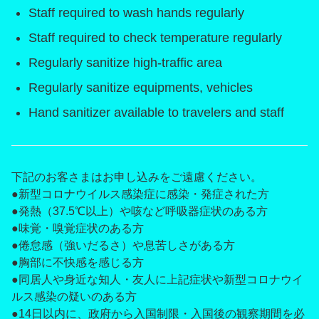
Staff required to wash hands regularly
About Us
Staff required to check temperature regularly
FAQ
Regularly sanitize high-traffic area
Regularly sanitize equipments, vehicles
COVID-19 Guidelines
Hand sanitizer available to travelers and staff
下記のお客さまはお申し込みをご遠慮ください。
●新型コロナウイルス感染症に感染・発症された方
●発熱（37.5℃以上）や咳など呼吸器症状のある方
●味覚・嗅覚症状のある方
●倦怠感（強いだるさ）や息苦しさがある方
●胸部に不快感を感じる方
●同居人や身近な知人・友人に上記症状や新型コロナウイ
ルス感染の疑いのある方
●14日以内に、政府から入国制限・入国後の観察期間を必