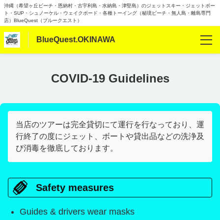
沖縄（希望ヶ丘ビーチ・恩納村・古宇利島・水納島・津堅島）のジェットスキー・ジェットボー
ト・SUP・シュノーケル・ウェイクボード・各種トーイング（秘境ビーチ・無人島・離島専門
店）BlueQuest（ブルークエスト）
BlueQuest.OKINAWA
Reservations
COVID-19 Guidelines
Language
日本語
当店のツアーは完全貸切にて運行を行なっており、運
行終了の度にジェット、ボートや貸出品などの洗浄及
English
び消毒を徹底しております。
한국어
简体中文
Safety measures
Guides & drivers wear masks
Info